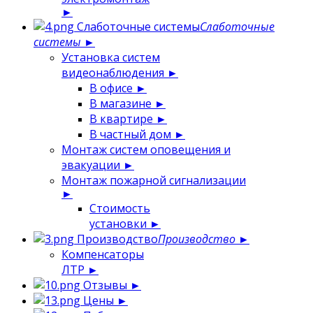
►
Слаботочные системы
Слаботочные
системы
►
Установка систем
видеонаблюдения
►
В офисе
►
В магазине
►
В квартире
►
В частный дом
►
Монтаж систем оповещения и
эвакуации
►
Монтаж пожарной сигнализации
►
Стоимость
установки
►
Производство
Производство
►
Компенсаторы
ЛТР
►
Отзывы
►
Цены
►