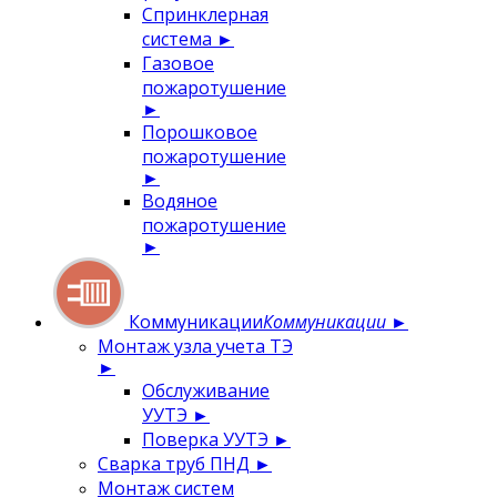
Спринклерная
система
►
Газовое
пожаротушение
►
Порошковое
пожаротушение
►
Водяное
пожаротушение
►
Коммуникации
Коммуникации
►
Монтаж узла учета ТЭ
►
Обслуживание
УУТЭ
►
Поверка УУТЭ
►
Сварка труб ПНД
►
Монтаж систем