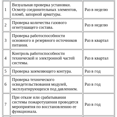
Визуальная проверка установки.
1
Осмотр соединительных элементов,
Раз в неделю
пломб, запорной арматуры.
Проверка количества газового
2
Раз в неделю
огнетушащего состава.
Проверка работоспособности
3
основного и резервного источников
Раз в квартал
питания.
Контроль работоспособности
4
технической и электронной частей
Раз в квартал
системы.
5
Проверка заземляющего контура.
Раз в год
Проверка технического
6
освидетельствования модулей,
Раз в год
эксплуатирующихся под давлением.
При отказе или срабатывании
системы пожаротушения проводятся
7
Раз в год
мероприятия по восстановлению ее
функционала.