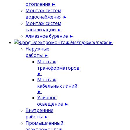
отопления
►
Монтаж систем
водоснабжения
►
Монтаж систем
канализации
►
Алмазное бурение
►
Электромонтаж
Электромонтаж
►
Наружные
работы
►
Монтаж
трансформаторов
►
Монтаж
кабельных линий
►
Уличное
освещение
►
Внутренние
работы
►
Промышленный
электромонтаж