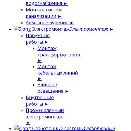
водоснабжения
►
Монтаж систем
канализации
►
Алмазное бурение
►
Электромонтаж
Электромонтаж
►
Наружные
работы
►
Монтаж
трансформаторов
►
Монтаж
кабельных линий
►
Уличное
освещение
►
Внутренние
работы
►
Промышленный
электромонтаж
►
Слаботочные системы
Слаботочные