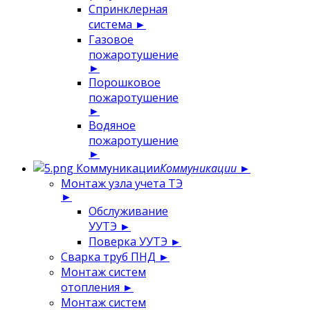
Спринклерная
система
►
Газовое
пожаротушение
►
Порошковое
пожаротушение
►
Водяное
пожаротушение
►
Коммуникации
Коммуникации
►
Монтаж узла учета ТЭ
►
Обслуживание
УУТЭ
►
Поверка УУТЭ
►
Сварка труб ПНД
►
Монтаж систем
отопления
►
Монтаж систем