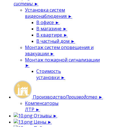
системы
►
Установка систем
видеонаблюдения
►
В офисе
►
В магазине
►
В квартире
►
В частный дом
►
Монтаж систем оповещения и
эвакуации
►
Монтаж пожарной сигнализации
►
Стоимость
установки
►
Производство
Производство
►
Компенсаторы
ЛТР
►
Отзывы
►
Цены
►